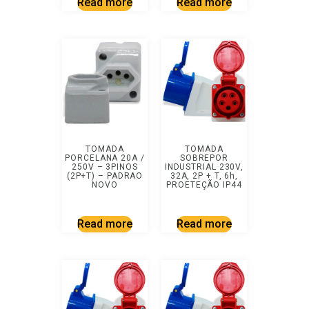
Read more
Read more
TOMADA
TOMADA
PORCELANA 20A /
SOBREPOR
250V – 3PINOS
INDUSTRIAL 230V,
(2P+T) – PADRAO
32A, 2P + T, 6h,
NOVO
PROETEÇÃO IP44
Read more
Read more