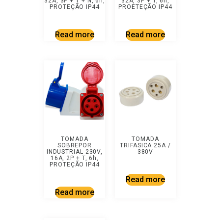
32A, 3P + T + N, 6h,
32A, 3P + T, 6h,
PROTEÇÃO IP44
PROETEÇÃO IP44
Read more
Read more
TOMADA
TOMADA
SOBREPOR
TRIFASICA 25A /
INDUSTRIAL 230V,
380V
16A, 2P + T, 6h,
PROTEÇÃO IP44
Read more
Read more