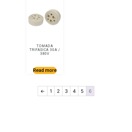
TOMADA
TRIFASICA 30A /
380V
Read more
←
1
2
3
4
5
6