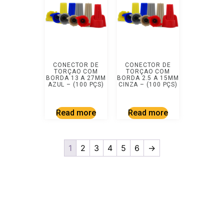
CONECTOR DE
CONECTOR DE
TORÇAO COM
TORÇAO COM
BORDA 13 A 27MM
BORDA 2.5 A 15MM
AZUL – (100 PÇS)
CINZA – (100 PÇS)
Read more
Read more
1
2
3
4
5
6
→