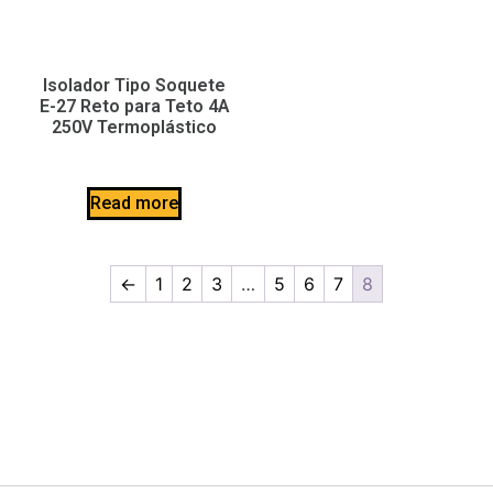
Isolador Tipo Soquete
E-27 Reto para Teto 4A
250V Termoplástico
Read more
←
1
2
3
…
5
6
7
8