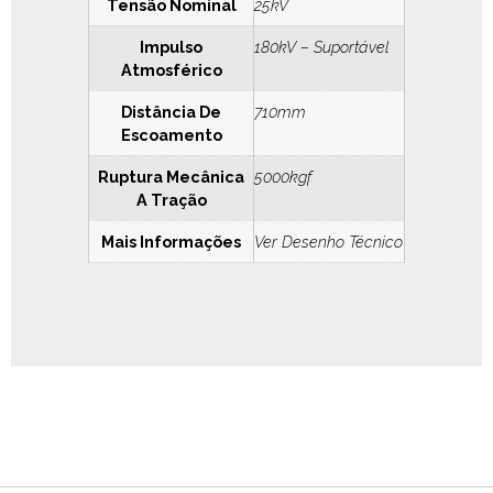
Tensão Nominal
25kV
Impulso
180kV – Suportável
Atmosférico
Distância De
710mm
Escoamento
Ruptura Mecânica
5000kgf
A Tração
Mais Informações
Ver Desenho Técnico