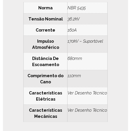
Norma
NBR 5435
Tensão Nominal
36.2kV
Corrente
160A
Impulso
170kV – Suportável
Atmosférico
Distância De
680mm
Escoamento
Comprimento do
110mm
Cano
Características
Ver Desenho Técnico
Elétricas
Características
Ver Desenho Técnico
Mecânicas