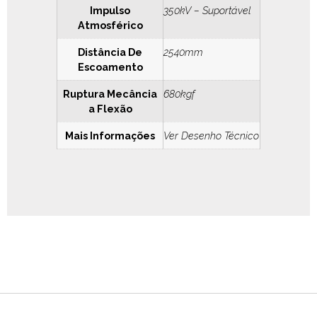
Impulso
350kV – Suportável
Atmosférico
Distância De
2540mm
Escoamento
Ruptura Mecância
680kgf
a Flexão
Mais Informações
Ver Desenho Técnico