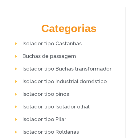
Categorias
Isolador tipo Castanhas
Buchas de passagem
Isolador tipo Buchas transformador
Isolador tipo Industrial doméstico
Isolador tipo pinos
Isolador tipo Isolador olhal
Isolador tipo Pilar
Isolador tipo Roldanas