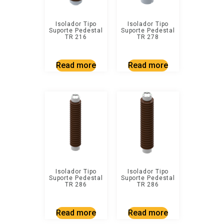
Isolador Tipo
Isolador Tipo
Suporte Pedestal
Suporte Pedestal
TR 216
TR 278
Read more
Read more
Isolador Tipo
Isolador Tipo
Suporte Pedestal
Suporte Pedestal
TR 286
TR 286
Read more
Read more