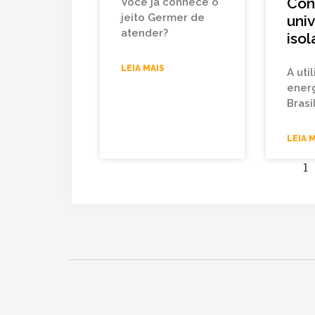
Con
Você já conhece o
jeito Germer de
uni
atender?
isol
LEIA MAIS
A uti
energ
Bras
LEIA 
1