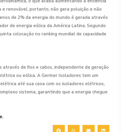
aerodinâmica, o que acaba aumentando a eficiência
 e renovável, portanto, não gera poluição e não
 menos de 2% da energia do mundo é gerada através
rador de energia eólica da América Latina. Segundo
 quinta colocação no ranking mundial de capacidade
s através de fios e cabos, independente da geração
melétrica ou eólica. A Germer Isoladores tem um
létrica até sua casa com os isoladores elétricos,
omplexo sistema, garantindo que a energia chegue
e.