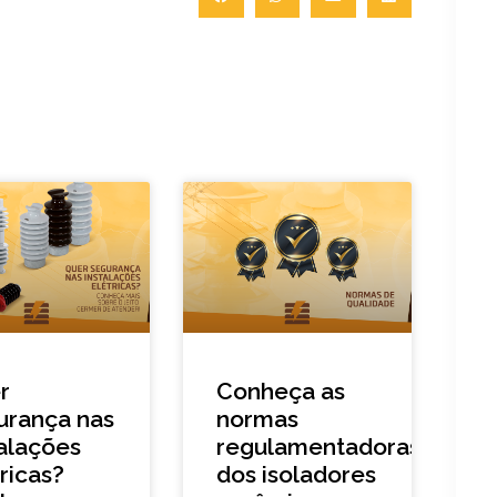
r
Conheça as
urança nas
normas
talações
regulamentadoras
ricas?
dos isoladores