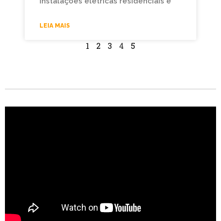
instalações elétricas residenciais é
LEIA MAIS
1
2
3
4
5